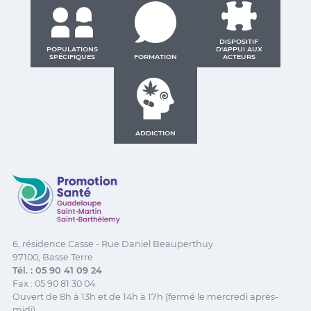
DISPOSITIF
POPULATIONS
D'APPUI AUX
SPÉCIFIQUES
FORMATION
ACTEURS
ADDICTION
Promotion Santé Guadeloupe, Saint-Martin, Saint Ba
6, résidence Casse - Rue Daniel Beauperthuy
97100, Basse Terre
Tél. : 05 90 41 09 24
Fax : 05 90 81 30 04
Ouvert de 8h à 13h et de 14h à 17h (fermé le mercredi après-
midi)