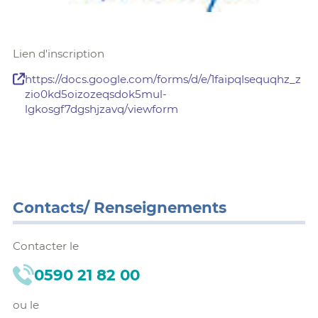
Lien d'inscription
https://docs.google.com/forms/d/e/1faipqlsequqhz_z
zio0kd5oizozeqsdok5mul-
lgkosgf7dgshjzavq/viewform
Contacts/ Renseignements
Contacter le
0590 21 82 00
ou le