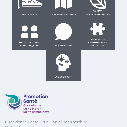
SANTÉ
NUTRITION
DOCUMENTATION
ENVIRONNEMENT
DISPOSITIF
POPULATIONS
D'APPUI AUX
SPÉCIFIQUES
FORMATION
ACTEURS
ADDICTION
Promotion Santé Guadeloupe, Saint-Martin, Saint Ba
6, résidence Casse - Rue Daniel Beauperthuy