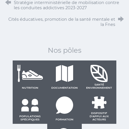
Stratégie interministérielle de mobilisation contre
les conduites addictives 2023-2027
Cités éducatives, promotion de la santé mentale et
la Fnes
Nos pôles
SANTÉ
NUTRITION
DOCUMENTATION
ENVIRONNEMENT
DISPOSITIF
POPULATIONS
D'APPUI AUX
SPÉCIFIQUES
FORMATION
ACTEURS