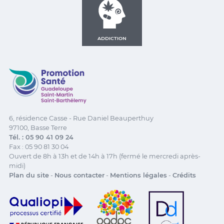
ADDICTION
Promotion Santé Guadeloupe, Saint-Martin, Saint Ba
6, résidence Casse - Rue Daniel Beauperthuy
97100, Basse Terre
Tél. : 05 90 41 09 24
Fax : 05 90 81 30 04
Ouvert de 8h à 13h et de 14h à 17h (fermé le mercredi après-
midi)
Plan du site
-
Nous contacter
-
Mentions légales
-
Crédits