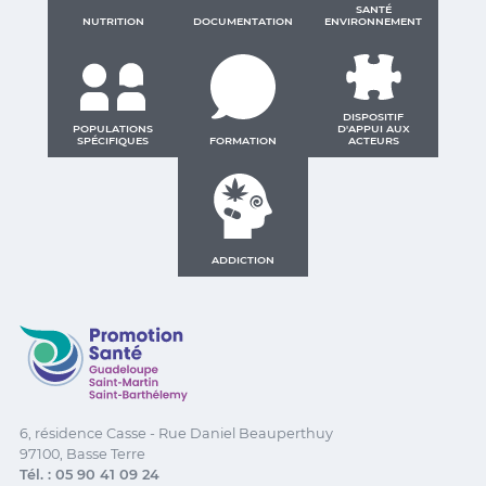
SANTÉ
NUTRITION
DOCUMENTATION
ENVIRONNEMENT
DISPOSITIF
POPULATIONS
D'APPUI AUX
SPÉCIFIQUES
FORMATION
ACTEURS
ADDICTION
Promotion Santé Guadeloupe, Saint-Martin, Saint Ba
6, résidence Casse - Rue Daniel Beauperthuy
97100, Basse Terre
Tél. : 05 90 41 09 24