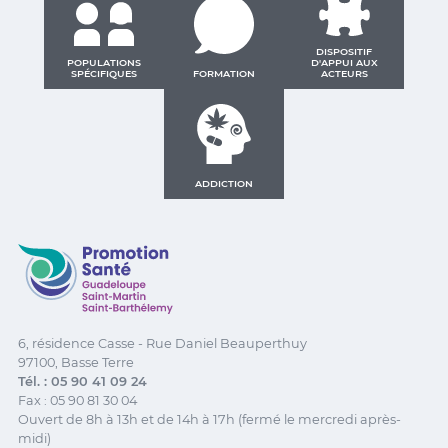
DISPOSITIF
POPULATIONS
D'APPUI AUX
SPÉCIFIQUES
FORMATION
ACTEURS
ADDICTION
Promotion Santé Guadeloupe, Saint-Martin, Saint Ba
6, résidence Casse - Rue Daniel Beauperthuy
97100, Basse Terre
Tél. : 05 90 41 09 24
Fax : 05 90 81 30 04
Ouvert de 8h à 13h et de 14h à 17h (fermé le mercredi après-
midi)