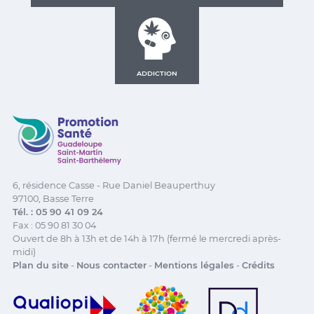
ADDICTION
Promotion Santé Guadeloupe, Saint-Martin, Saint Ba
6, résidence Casse - Rue Daniel Beauperthuy
97100, Basse Terre
Tél. : 05 90 41 09 24
Fax : 05 90 81 30 04
Ouvert de 8h à 13h et de 14h à 17h (fermé le mercredi après-
midi)
Plan du site
-
Nous contacter
-
Mentions légales
-
Crédits