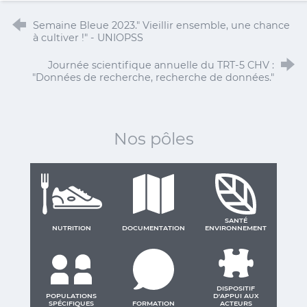
Semaine Bleue 2023." Vieillir ensemble, une chance
à cultiver !" - UNIOPSS
Journée scientifique annuelle du TRT-5 CHV :
"Données de recherche, recherche de données."
Nos pôles
SANTÉ
NUTRITION
DOCUMENTATION
ENVIRONNEMENT
DISPOSITIF
POPULATIONS
D'APPUI AUX
SPÉCIFIQUES
FORMATION
ACTEURS