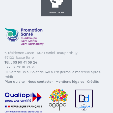
ADDICTION
Promotion Santé Guadeloupe, Saint-Martin, Saint Ba
6, résidence Casse - Rue Daniel Beauperthuy
97100, Basse Terre
Tél. : 05 90 41 09 24
Fax : 05 90 81 30 04
Ouvert de 8h à 13h et de 14h à 17h (fermé le mercredi après-
midi)
Plan du site
-
Nous contacter
-
Mentions légales
-
Crédits