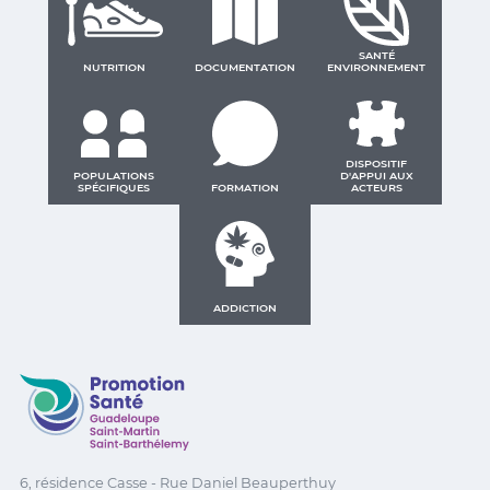
SANTÉ
NUTRITION
DOCUMENTATION
ENVIRONNEMENT
DISPOSITIF
POPULATIONS
D'APPUI AUX
SPÉCIFIQUES
FORMATION
ACTEURS
ADDICTION
Promotion Santé Guadeloupe, Saint-Martin, Saint Ba
6, résidence Casse - Rue Daniel Beauperthuy