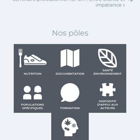
13e Congrès Addictions et sciences : Mieux
comprendre pour mieux accompagner
Séminaire professionnel «CPOM : Entre crainte et
impatience »
Nos pôles
SANTÉ
NUTRITION
DOCUMENTATION
ENVIRONNEMENT