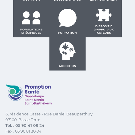
DISPOSITIF
POPULATIONS
D'APPUI AUX
SPÉCIFIQUES
FORMATION
ACTEURS
ADDICTION
Promotion Santé Guadeloupe, Saint-Martin, Saint Ba
6, résidence Casse - Rue Daniel Beauperthuy
97100, Basse Terre
Tél. : 05 90 41 09 24
Fax : 05 90 81 30 04