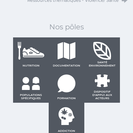
Ressources thématiques - Violence/ Santé
Nos pôles
SANTÉ
NUTRITION
DOCUMENTATION
ENVIRONNEMENT
DISPOSITIF
POPULATIONS
D'APPUI AUX
SPÉCIFIQUES
FORMATION
ACTEURS
ADDICTION