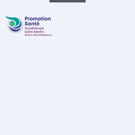
Promotion Santé Guadeloupe, Saint-Martin, Saint Ba
6, résidence Casse - Rue Daniel Beauperthuy
97100, Basse Terre
Tél. : 05 90 41 09 24
Fax : 05 90 81 30 04
Ouvert de 8h à 13h et de 14h à 17h (fermé le mercredi après-
midi)
Plan du site
-
Nous contacter
-
Mentions légales
-
Crédits