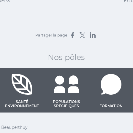
IREPS
En c
Partager sur Facebook
Partager sur X
Partager sur LinkedIn
Partager la page
Nos pôles
SANTÉ
POPULATIONS
ENVIRONNEMENT
SPÉCIFIQUES
FORMATION
 Barthélemy
el Beauperthuy