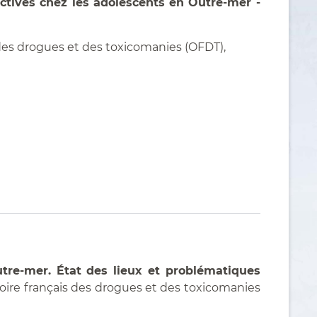
tives chez les adolescents en Outre-mer -
s des drogues et des toxicomanies (OFDT),
tre-mer. État des lieux et problématiques
atoire français des drogues et des toxicomanies