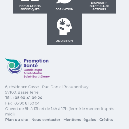
DISPOSITIF
POPULATIONS
D'APPUI AUX
SPÉCIFIQUES
FORMATION
ACTEURS
ADDICTION
Promotion Santé Guadeloupe, Saint-Martin, Saint Ba
6, résidence Casse - Rue Daniel Beauperthuy
97100, Basse Terre
Tél. : 05 90 41 09 24
Fax : 05 90 81 30 04
Ouvert de 8h à 13h et de 14h à 17h (fermé le mercredi après-
midi)
Plan du site
-
Nous contacter
-
Mentions légales
-
Crédits