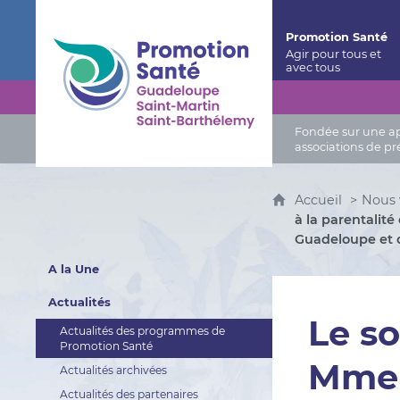
Promotion Santé Guadeloupe, Saint-Martin, Saint
Promotion Santé
Fondée sur une app
associations de pr
Accueil
Nous 
à la parentalit
Guadeloupe et 
A la Une
Actualités
Le so
Actualités des programmes de
Promotion Santé
Mme 
Actualités archivées
Actualités des partenaires