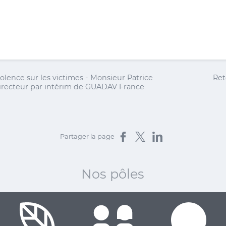
iolence sur les victimes - Monsieur Patrice
Ret
recteur par intérim de GUADAV France
Partager sur Facebook
Partager sur X
Partager sur LinkedIn
Partager la page
Nos pôles