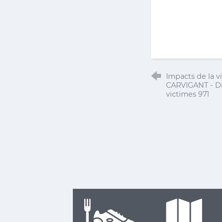
Impacts de la v
CARVIGANT - Di
victimes 971