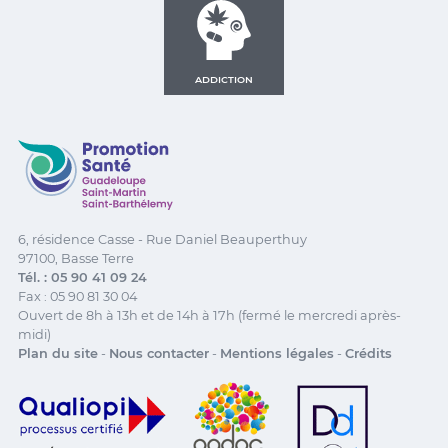
ADDICTION
Promotion Santé Guadeloupe, Saint-Martin, Saint Ba
6, résidence Casse - Rue Daniel Beauperthuy
97100, Basse Terre
Tél. : 05 90 41 09 24
Fax : 05 90 81 30 04
Ouvert de 8h à 13h et de 14h à 17h (fermé le mercredi après-
midi)
Plan du site
-
Nous contacter
-
Mentions légales
-
Crédits