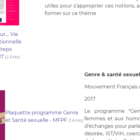
utiles pour s’approprier ces notions,
former sur ce thème
r.... Vie
ationnelle
 Ireps
17
(2.3 Mo)
Genre & santé sexue
Mouvement Français d
2017
Le programme "Genr
Plaquette programme Genre
femmes et aux hommes
et Santé sexuelle - MFPF
(1.6 Mo)
d'échanges pour parler
désirée, IST/VIH, coer