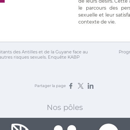
de leurs désirs. Cette
le parcours des per
sexuelle et leur sati
contexte de vie.
itants des Antilles et de la Guyane face au
Prog
'autres risques sexuels. Enquête KABP
Partager sur Facebook
Partager sur X
Partager sur LinkedIn
Partager la page
Nos pôles