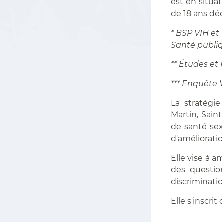
est en situ
de 18 ans dé
* BSP VIH et
Santé publi
** Études et
*** Enquête 
La stratégie
Martin, Sain
de santé sex
d'amélioratio
Elle vise à 
des questio
discriminati
Elle s'inscrit