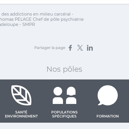
 des addictions en milieu carcéral -
homas PELAGE Chef de pôle psychiatrie
uadeloupe - SMPR
Partager sur Facebook
Partager sur X
Partager sur LinkedIn
Partager la page
Nos pôles
SANTÉ
POPULATIONS
ENVIRONNEMENT
SPÉCIFIQUES
FORMATION