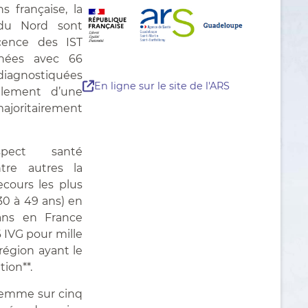
s française, la
 du Nord sont
cence des IST
nnées avec 66
iagnostiquées
En ligne sur le site de l'ARS
alement d’une
ritairement
aspect santé
ntre autres la
ecours les plus
30 à 49 ans) en
ans en France
6 IVG pour mille
égion ayant le
tion**.
femme sur cinq