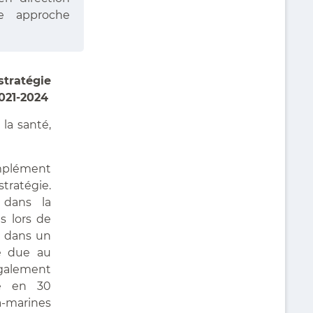
e approche
tratégie
2021-2024
 la santé,
omplément
ratégie.
t dans la
s lors de
, dans un
re due au
galement
te en 30
a-marines