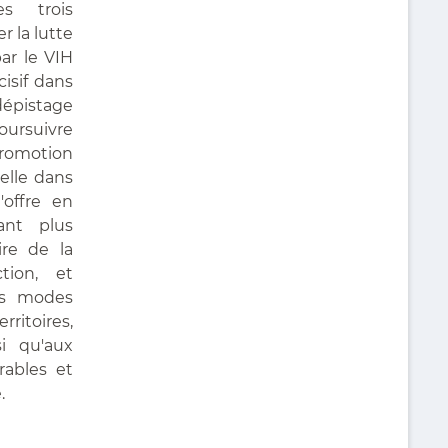
s trois
r la lutte
par le VIH
cisif dans
 dépistage
poursuivre
promotion
uelle dans
'offre en
ant plus
aire de la
tion, et
es modes
rritoires,
i qu'aux
rables et
.