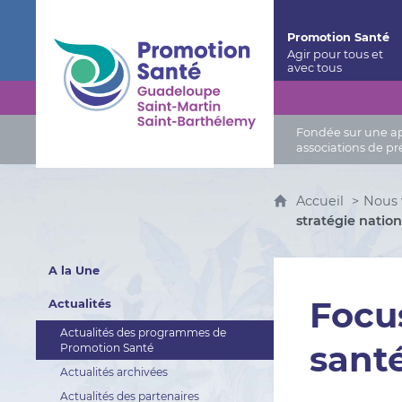
Promotion Santé Guadeloupe, Saint-Martin, Saint
Promotion Santé
Fondée sur une app
associations de pr
Accueil
Nous 
stratégie natio
A la Une
Focus
Actualités
Actualités des programmes de
sant
Promotion Santé
Actualités archivées
Actualités des partenaires