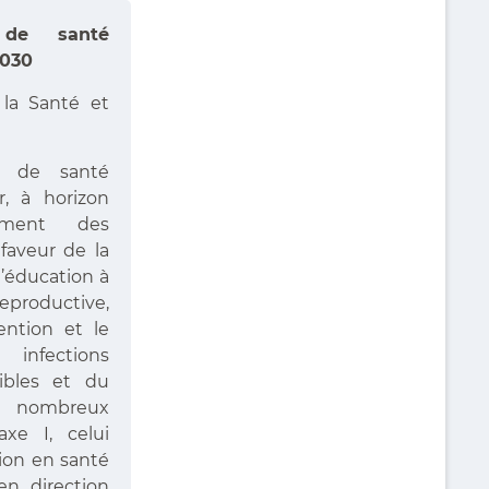
e de santé
2030
 la Santé et
le de santé
r, à horizon
ement des
faveur de la
l’éducation à
reproductive,
ention et le
fections
ibles et du
 nombreux
axe I, celui
tion en santé
 en direction