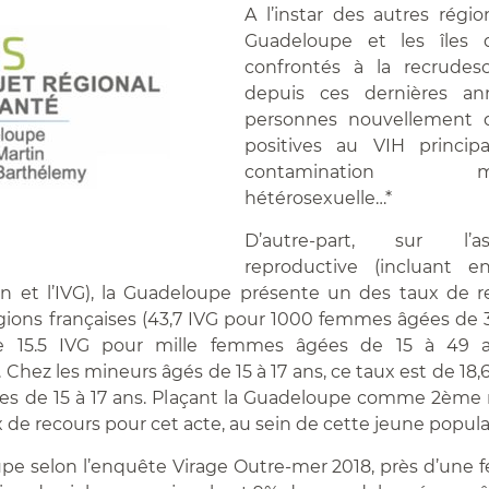
A l’instar des autres région
Guadeloupe et les îles
confrontés à la recrudes
depuis ces dernières a
personnes nouvellement d
positives au VIH princip
contamination majo
hétérosexuelle…*
D’autre-part, sur l’
reproductive (incluant e
n et l’IVG), la Guadeloupe présente un des taux de r
gions françaises (43,7 IVG pour 1000 femmes âgées de 
re 15.5 IVG pour mille femmes âgées de 15 à 49 
Chez les mineurs âgés de 15 à 17 ans, ce taux est de 18,
s de 15 à 17 ans. Plaçant la Guadeloupe comme 2ème r
x de recours pour cet acte, au sein de cette jeune popula
pe selon l’enquête Virage Outre-mer 2018, près d’une 