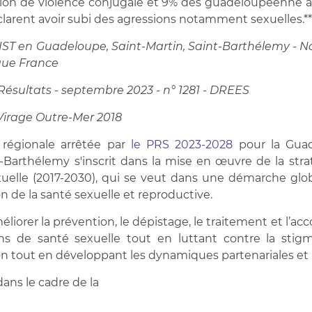
ation de violence conjugale et 9% des guadeloupéenne 
clarent avoir subi des agressions notamment sexuelles.**
 IST en Guadeloupe, Saint-Martin, Saint-Barthélemy - 
que France
 Résultats - septembre 2023 - n° 1281 - DREES
Virage Outre-Mer 2018
 régionale arrêtée par
le PRS 2023-2028
pour la Guad
t-Barthélemy s'inscrit dans la mise en œuvre de la stra
uelle (2017-2030), qui se veut dans une démarche glob
n de la santé sexuelle et reproductive.
améliorer la prévention, le dépistage, le traitement et 
ns de santé sexuelle tout en luttant contre la stigma
on tout en développant les dynamiques partenariales et l
 dans le cadre de la