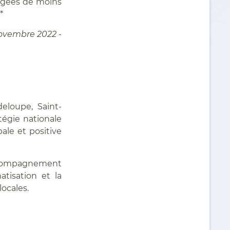
âgées de moins
*
Novembre 2022 -
eloupe, Saint-
tégie nationale
ale et positive
l’accompagnement
tisation et la
ocales.