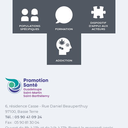
DISPOSITIF
POPULATIONS
D'APPUI AUX
SPÉCIFIQUES
FORMATION
ACTEURS
ADDICTION
Promotion Santé Guadeloupe, Saint-Martin, Saint Ba
6, résidence Casse - Rue Daniel Beauperthuy
97100, Basse Terre
Tél. : 05 90 41 09 24
Fax : 05 90 81 30 04
Ouvert de 8h à 13h et de 14h à 17h (fermé le mercredi après-